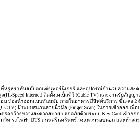
ักที่หรูหราทันสมัยตกแต่งเฟอร์นิเจอร์ และอุปกรณ์อำนวยความสะด
สูง(Hi-Speed Internet) ติดตั้งเคเบิ้ลทีวี (Cable TV) และจานรับสัญญ
อบ ห้องน้ำออกแบบทันสมัย ภายในอาคารมีลิฟท์บริการ ขึ้น-ลง 2 ตั
น (CCTV) มีระบบสแกนลายนิ้วมือ (Finger Scan) ในการเข้าออก เพื่
านจอดรถกว้างขวางสะดวกสบาย ปลอดภัยด้วยระบบ Key Card เข้า
นนสุขุมวิท รถไฟฟ้า BTS ถนนศรีนครินทร์ วงแหวนรอบนอก และห้างส